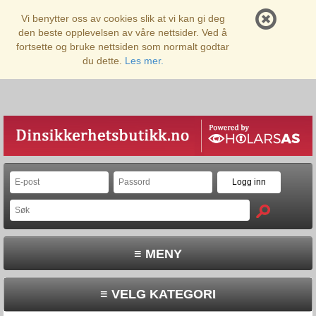
Vi benytter oss av cookies slik at vi kan gi deg
den beste opplevelsen av våre nettsider. Ved å
fortsette og bruke nettsiden som normalt godtar
du dette.
Les mer.
≡ MENY
≡ VELG KATEGORI