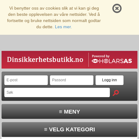
Vi benytter oss av cookies slik at vi kan gi deg
den beste opplevelsen av våre nettsider. Ved å
fortsette og bruke nettsiden som normalt godtar
du dette.
Les mer.
≡ MENY
≡ VELG KATEGORI