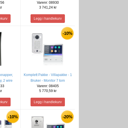
456
Varenr: 08930
kr
3 741,24 kr
-10%
knapper,
Komplett Pakke - Villapakke - 1
, 2 wire
Bruker - Monitor 7 tom
933
Varenr: 08405
kr
5 770,59 kr
-10%
-20%