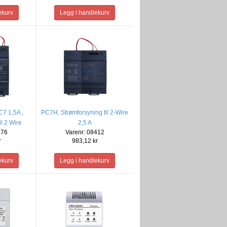
7 1,5A ,
PC7H, Strømforsyning til 2-Wire
il 2 Wire
2,5 A
476
Varenr: 08412
r
983,12 kr