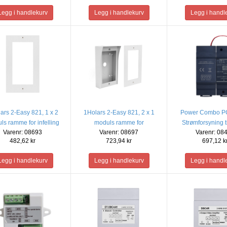
ars 2-Easy 821, 1 x 2
1Holars 2-Easy 821, 2 x 1
Power Combo PC
ls ramme for infelling
moduls ramme for
Strømforsyning t
Varenr: 08693
Varenr: 08697
Varenr: 08
utenpåliggende
482,62 kr
723,94 kr
697,12 k