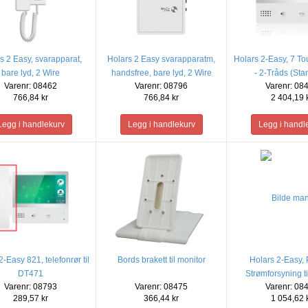
s 2 Easy, svarapparat,
Holars 2 Easy svarapparatm,
Holars 2-Easy, 7 To
bare lyd, 2 Wire
handsfree, bare lyd, 2 Wire
- 2-Tråds (Sta
Varenr: 08462
Varenr: 08796
Varenr: 08
766,84 kr
766,84 kr
2 404,19 
2-Easy 821, telefonrør til
Bords brakett til monitor
Holars 2-Easy, 
DT471
Strømforsyning t
Varenr: 08793
Varenr: 08475
Varenr: 08
systemet
289,57 kr
366,44 kr
1 054,62 