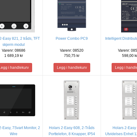
2-Easy 821, 2 tråds, TFT
Power Combo PC9
Intelligent Distrib
skjerm modul
Varenr: 08686
Varenr: 08520
Varenr: 08
1 689,19 kr
750,75 kr
598,00 k
2-Easy, 7Svart Monitor, 2
Holars 2-Easy 608, 2-Tråds
Holars 2-Easy 
Wire
Porttelefon, 8 Knapper, IP54
Utvidelses Enhet 1