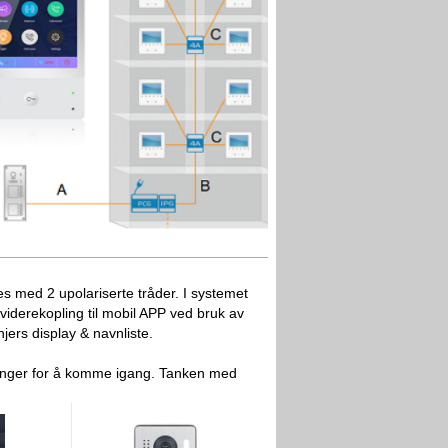
es med 2 upolariserte tråder. I systemet
viderekopling til mobil APP ved bruk av
jers display & navnliste.
renger for å komme igang. Tanken med