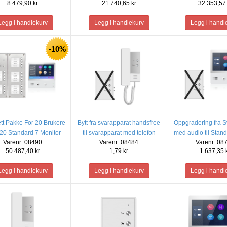
8 479,90 kr
21 740,65 kr
32 353,57 
-10%
tt Pakke For 20 Brukere
Bytt fra svarapparat handsfree
Oppgradering fra S
l 20 Standard 7 Monitor
til svarapparat med telefon
med audio til Stan
Varenr: 08490
Varenr: 08484
Varenr: 08
50 487,40 kr
1,79 kr
1 637,35 