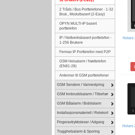
2 Tråds / Bus Porttelefoner - 1-32
Bruk., Modulbasert (2-Easy)
OPYN MULTI-IP basert
porttelefon
IP / Nettverksbasert porttelefon -
Holars 
1-256 Brukere
Fermax IP Porttelefon med P2P
GSM Heisalarm / Nødtelefon
(EN81-28)
Antenner til GSM porttelefoner
GSM Sendere / Varmestyring
GSM Innbruddsalarm / Tilbehør
GSM Båtalarm / Bobilalarm
Installasjonsmateriell / Relekort
Fingeravtrykksleser / Adgang
Holars 
Trygghetsalarm & Sporing