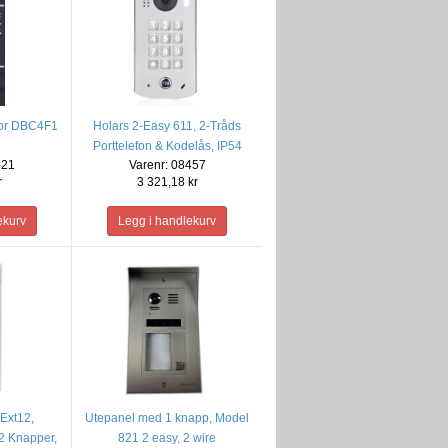
utor DBC4F1
Holars 2-Easy 611, 2-Tråds
Porttelefon & Kodelås, IP54
521
Varenr: 08457
r
3 321,18 kr
Ext12,
Utepanel med 1 knapp, Model
2 Knapper,
821 2 easy, 2 wire