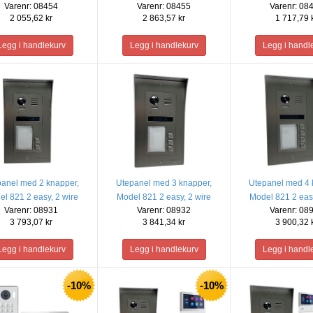
Varenr: 08454
Varenr: 08455
Varenr: 08
IP54
2 055,62 kr
2 863,57 kr
1 717,79 
anel med 2 knapper,
Utepanel med 3 knapper,
Utepanel med 4 
l 821 2 easy, 2 wire
Model 821 2 easy, 2 wire
Model 821 2 easy
Varenr: 08931
Varenr: 08932
Varenr: 08
3 793,07 kr
3 841,34 kr
3 900,32 
-10%
-10%