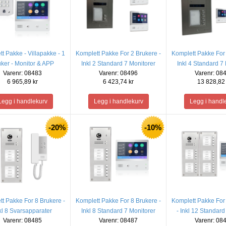
t Pakke - Villapakke - 1
Komplett Pakke For 2 Brukere -
Komplett Pakke For 
ker - Monitor & APP
Inkl 2 Standard 7 Monitorer
Inkl 4 Standard 7
Varenr: 08483
Varenr: 08496
Varenr: 08
6 965,89 kr
6 423,74 kr
13 828,82 
-20%
-10%
t Pakke For 8 Brukere -
Komplett Pakke For 8 Brukere -
Komplett Pakke For
kl 8 Svarsapparater
Inkl 8 Standard 7 Monitorer
- Inkl 12 Standard
Varenr: 08485
Varenr: 08487
Varenr: 08