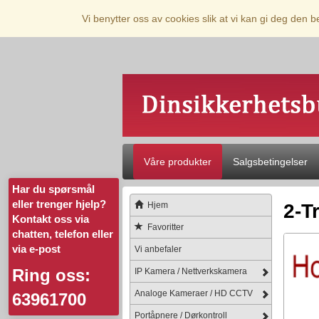
Vi benytter oss av cookies slik at vi kan gi deg den 
Våre produkter
Salgsbetingelser
Har du spørsmål
eller trenger hjelp?
Hjem
2-T
Kontakt oss via
Favoritter
chatten, telefon eller
via e-post
Vi anbefaler
Ring oss:
IP Kamera / Nettverkskamera
Analoge Kameraer / HD CCTV
63961700
Portåpnere / Dørkontroll