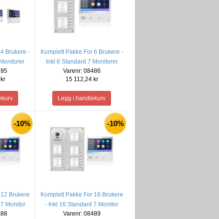
4 Brukere -
Komplett Pakke For 6 Brukere -
 Monitorer
Inkl 6 Standard 7 Monitorer
495
Varenr: 08486
kr
15 112,24 kr
-10%
-10%
 12 Brukere
Komplett Pakke For 16 Brukere
 7 Monitor
- Inkl 16 Standard 7 Monitor
488
Varenr: 08489