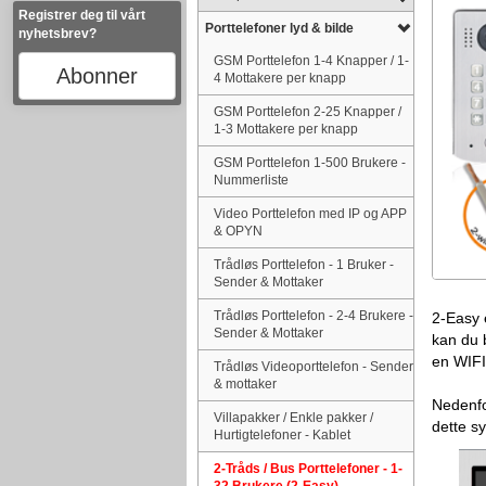
Registrer deg til vårt
Porttelefoner lyd & bilde
nyhetsbrev?
GSM Porttelefon 1-4 Knapper / 1-
Abonner
4 Mottakere per knapp
GSM Porttelefon 2-25 Knapper /
1-3 Mottakere per knapp
GSM Porttelefon 1-500 Brukere -
Nummerliste
Video Porttelefon med IP og APP
& OPYN
Trådløs Porttelefon - 1 Bruker -
Sender & Mottaker
Trådløs Porttelefon - 2-4 Brukere -
2-Easy 
Sender & Mottaker
kan du 
en WIFI 
Trådløs Videoporttelefon - Sender
.
& mottaker
Nedenfo
Villapakker / Enkle pakker /
dette sy
Hurtigtelefoner - Kablet
2-Tråds / Bus Porttelefoner - 1-
32 Brukere (2-Easy)