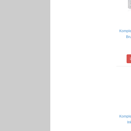
Komplet
Bru
Komplet
In