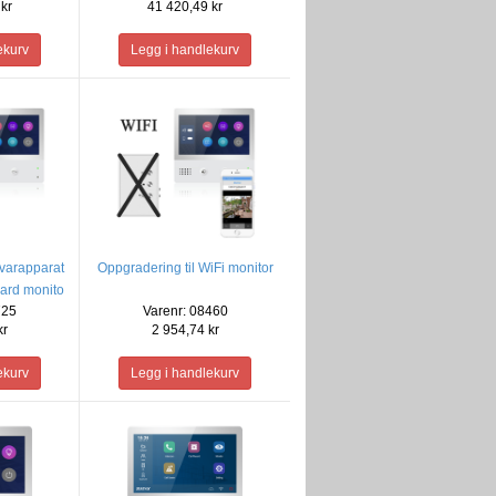
kr
41 420,49 kr
varapparat
Oppgradering til WiFi monitor
dard monito
725
Varenr: 08460
kr
2 954,74 kr