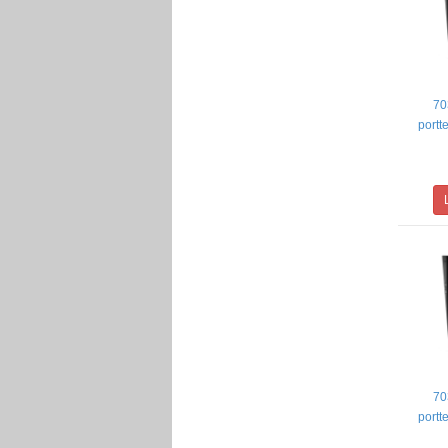
70
portt
70
portt