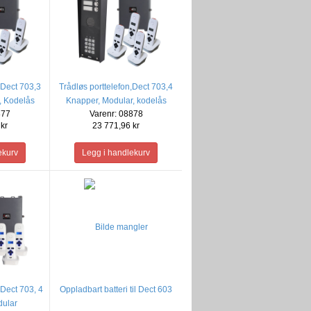
,Dect 703,3
Trådløs porttelefon,Dect 703,4
, Kodelås
Knapper, Modular, kodelås
877
Varenr: 08878
kr
23 771,96 kr
 Dect 703, 4
Oppladbart batteri til Dect 603
dular