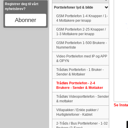
Registrer deg til vårt
Porttelefoner lyd & bilde
nyhetsbrev?
GSM Porttelefon 1-4 Knapper / 1-
Abonner
4 Mottakere per knapp
GSM Porttelefon 2-25 Knapper /
1-3 Mottakere per knapp
GSM Porttelefon 1-500 Brukere -
Nummerliste
Video Porttelefon med IP og APP
& OPYN
Trådløs Porttelefon - 1 Bruker -
Sender & Mottaker
Trådløs Porttelefon - 2-4
Brukere - Sender & Mottaker
Trådløs Videoporttelefon - Sender
& mottaker
Se Insta
Villapakker / Enkle pakker /
Hurtigtelefoner - Kablet
2-Tråds / Bus Porttelefoner - 1-32
Brukere (2-Easy)