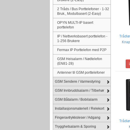
2 Tråds / Bus Porttelefoner - 1-32
Bruk., Modulbasert (2-Easy)
OPYN MULTI-IP basert
porttelefon
IP / Nettverksbasert porttelefon -
Trådlø
1-256 Brukere
Knap
Fermax IP Porttelefon med P2P
GSM Heisalarm / Nødtelefon
(EN81-28)
Antenner til GSM porttelefoner
GSM Sendere / Varmestyring
GSM Innbruddsalarm / Tilbehør
GSM Båtalarm / Bobilalarm
Installasjonsmateriell / Relekort
Fingeravtrykksleser / Adgang
Trådlø
Trygghetsalarm & Sporing