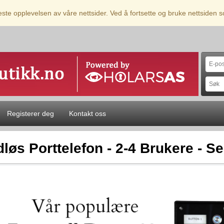
beste opplevelsen av våre nettsider. Ved å fortsette og bruke nettsiden
Registerer deg
Kontakt oss
dløs Porttelefon - 2-4 Brukere - S