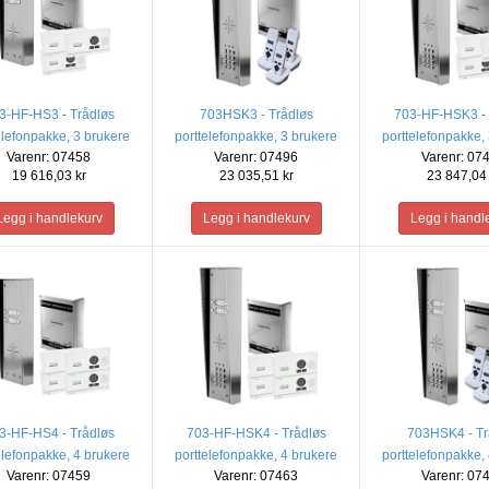
3-HF-HS3 - Trådløs
703HSK3 - Trådløs
703-HF-HSK3 - 
elefonpakke, 3 brukere
porttelefonpakke, 3 brukere
porttelefonpakke,
Varenr: 07458
Varenr: 07496
Varenr: 07
(Bare lyd)
19 616,03 kr
23 035,51 kr
23 847,04 
3-HF-HS4 - Trådløs
703-HF-HSK4 - Trådløs
703HSK4 - Tr
elefonpakke, 4 brukere
porttelefonpakke, 4 brukere
porttelefonpakke,
Varenr: 07459
Varenr: 07463
Varenr: 07
(Bare lyd