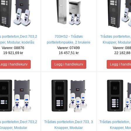
s porttelefon,Dect 703,2
703HS2 - Trådløs
Trådløs porttelefon
per, Modular, kodelås
porttelefonpakke, 2 brukere
Knapper, Modular
Varenr: 08876
Varenr: 07499
Varenr: 08
(Bare lyd)
19 921,69 kr
16 457,51 kr
22 182,88 
s porttelefon,Dect 703,2
Trådløs porttelefon,Dect 703, 3
Trådløs porttelefon,
Knapper, Modular
Knapper, Modular
Knapper, Mo