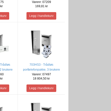
875
Varenr: 07209
kr
169,81 kr
Trådløs
703HS3 - Trådløs
 2 brukere
porttelefonpakke, 3 brukere
460
Varenr: 07497
(Bare lyd)
kr
18 804,50 kr