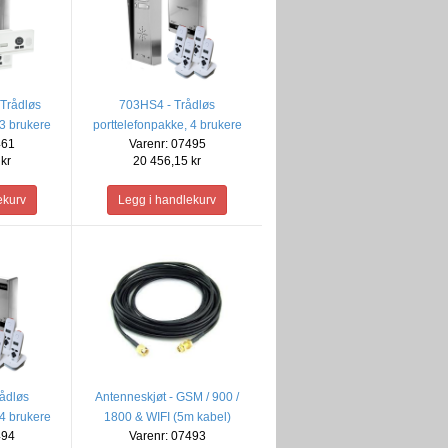
Trådløs
703HS4 - Trådløs
 3 brukere
porttelefonpakke, 4 brukere
461
Varenr: 07495
(Bare lyd)
kr
20 456,15 kr
ådløs
Antenneskjøt - GSM / 900 /
 4 brukere
1800 & WIFI (5m kabel)
494
Varenr: 07493
)