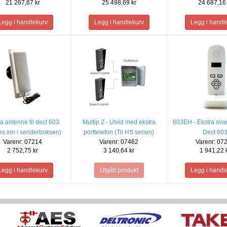
21 267,67 kr
25 498,69 kr
24 687,16 
a antenne til dect 603
Multip 2 - Utvid med ekstra
603EH - Ekstra svar
es inn i senderboksen)
porttelefon (Til HS serien)
Dect 60
Varenr: 07214
Varenr: 07462
Varenr: 07
2 752,75 kr
3 140,64 kr
1 941,22 
Utgått produkt