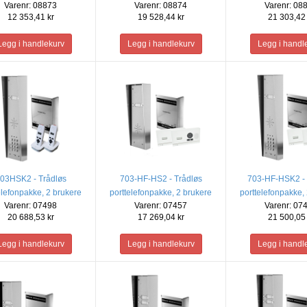
Varenr: 08873
Varenr: 08874
Varenr: 08
12 353,41 kr
19 528,44 kr
21 303,42 
03HSK2 - Trådløs
703-HF-HS2 - Trådløs
703-HF-HSK2 - 
elefonpakke, 2 brukere
porttelefonpakke, 2 brukere
porttelefonpakke,
Varenr: 07498
Varenr: 07457
Varenr: 07
(Bare lyd)
20 688,53 kr
17 269,04 kr
21 500,05 