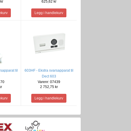
kr
625,62 kr
sapparat til
603HF - Ekstra svarsapparat til
3
Dect 603
270
Varenr: 07439
kr
2 752,75 kr