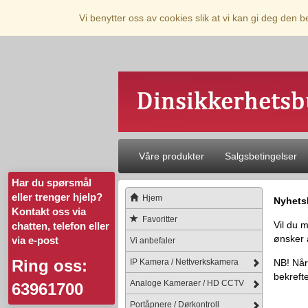
Vi benytter oss av cookies slik at vi kan gi deg den 
Våre produkter
Salgsbetingelser
Har du spørsmål
eller trenger hjelp?
Hjem
Nyhets
Kontakt oss via
Favoritter
Vil du 
chatten, telefon eller
ønsker 
via e-post
Vi anbefaler
Ring oss:
IP Kamera / Nettverkskamera
NB! Når
bekrefte
Analoge Kameraer / HD CCTV
63961700
Portåpnere / Dørkontroll