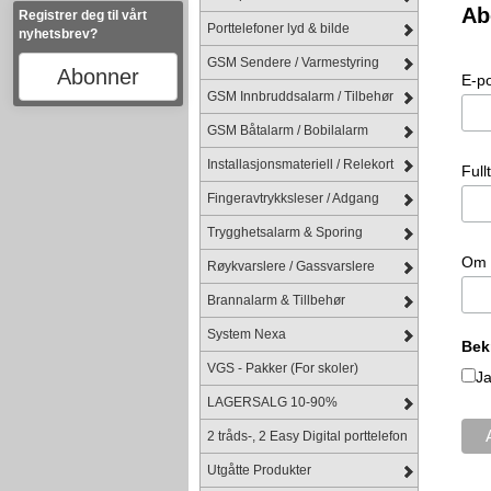
Ab
Registrer deg til vårt
Porttelefoner lyd & bilde
nyhetsbrev?
GSM Sendere / Varmestyring
Abonner
E-p
GSM Innbruddsalarm / Tilbehør
GSM Båtalarm / Bobilalarm
Installasjonsmateriell / Relekort
Full
Fingeravtrykksleser / Adgang
Trygghetsalarm & Sporing
Om 
Røykvarslere / Gassvarslere
Brannalarm & Tillbehør
System Nexa
Bek
VGS - Pakker (For skoler)
Ja
LAGERSALG 10-90%
2 tråds-, 2 Easy Digital porttelefon
Utgåtte Produkter