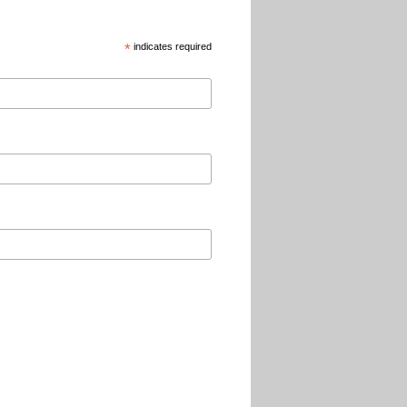
*
indicates required