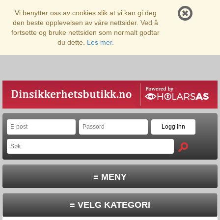
Vi benytter oss av cookies slik at vi kan gi deg
den beste opplevelsen av våre nettsider. Ved å
fortsette og bruke nettsiden som normalt godtar
du dette.
Les mer.
≡ MENY
≡ VELG KATEGORI